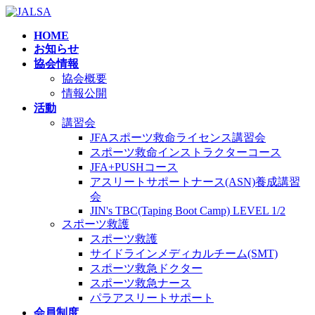
コ
ナ
ン
ビ
HOME
テ
ゲ
お知らせ
ン
ー
協会情報
ツ
シ
協会概要
へ
ョ
情報公開
ス
ン
活動
キ
に
講習会
ッ
移
JFAスポーツ救命ライセンス講習会
プ
動
スポーツ救命インストラクターコース
JFA+PUSHコース
アスリートサポートナース(ASN)養成講習
会
JIN's TBC(Taping Boot Camp) LEVEL 1/2
スポーツ救護
スポーツ救護
サイドラインメディカルチーム(SMT)
スポーツ救急ドクター
スポーツ救急ナース
パラアスリートサポート
会員制度