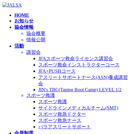
コ
ナ
ン
ビ
HOME
テ
ゲ
お知らせ
ン
ー
協会情報
ツ
シ
協会概要
へ
ョ
情報公開
ス
ン
活動
キ
に
講習会
ッ
移
JFAスポーツ救命ライセンス講習会
プ
動
スポーツ救命インストラクターコース
JFA+PUSHコース
アスリートサポートナース(ASN)養成講習
会
JIN's TBC(Taping Boot Camp) LEVEL 1/2
スポーツ救護
スポーツ救護
サイドラインメディカルチーム(SMT)
スポーツ救急ドクター
スポーツ救急ナース
パラアスリートサポート
会員制度