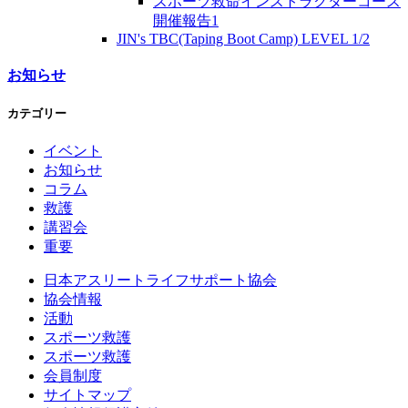
スポーツ救命インストラクターコース
開催報告1
JIN's TBC(Taping Boot Camp) LEVEL 1/2
お知らせ
カテゴリー
イベント
お知らせ
コラム
救護
講習会
重要
日本アスリートライフサポート協会
協会情報
活動
スポーツ救護
スポーツ救護
会員制度
サイトマップ