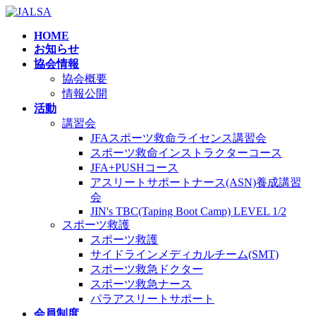
コ
ナ
ン
ビ
HOME
テ
ゲ
お知らせ
ン
ー
協会情報
ツ
シ
協会概要
へ
ョ
情報公開
ス
ン
活動
キ
に
講習会
ッ
移
JFAスポーツ救命ライセンス講習会
プ
動
スポーツ救命インストラクターコース
JFA+PUSHコース
アスリートサポートナース(ASN)養成講習
会
JIN's TBC(Taping Boot Camp) LEVEL 1/2
スポーツ救護
スポーツ救護
サイドラインメディカルチーム(SMT)
スポーツ救急ドクター
スポーツ救急ナース
パラアスリートサポート
会員制度