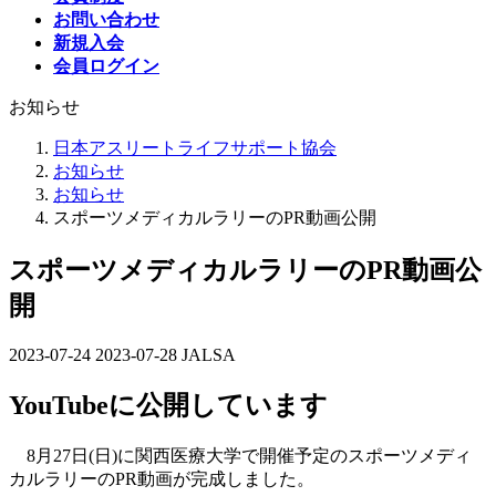
お問い合わせ
新規入会
会員ログイン
お知らせ
日本アスリートライフサポート協会
お知らせ
お知らせ
スポーツメディカルラリーのPR動画公開
スポーツメディカルラリーのPR動画公
開
2023-07-24
最
2023-07-28
JALSA
終
YouTubeに公開しています
更
新
日
8月27日(日)に関西医療大学で開催予定のスポーツメディ
時
カルラリーのPR動画が完成しました。
: