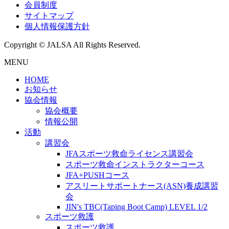
会員制度
サイトマップ
個人情報保護方針
Copyright © JALSA All Rights Reserved.
MENU
HOME
お知らせ
協会情報
協会概要
情報公開
活動
講習会
JFAスポーツ救命ライセンス講習会
スポーツ救命インストラクターコース
JFA+PUSHコース
アスリートサポートナース(ASN)養成講習
会
JIN's TBC(Taping Boot Camp) LEVEL 1/2
スポーツ救護
スポーツ救護