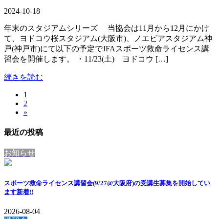
2024-10-18
年末のスタジアムシリーズ 当協会は11月から12月にかけ
て、ヨドコウ桜スタジアム(大阪市)、ノエビアスタジアム神
戸(神戸市)にて以下の予定でJFAスポーツ救命ライセンス講
習会を開催します。 ・11/23(土) ヨドコウ […]
続きを読む
固
1
投
固
2
定
稿
»
定
ペ
ペ
ー
の
最近の投稿
ー
ジ
ペ
ジ
お知らせ
ー
ジ
スポーツ救命ライセンス講習会(9/27@大阪府)の受講生募集を開始してい
送
ます
新着!!
り
2026-08-04