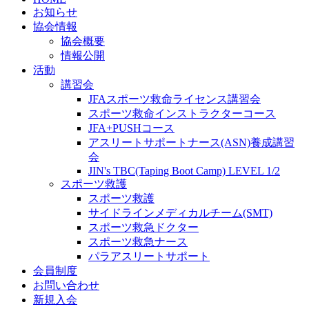
お知らせ
協会情報
協会概要
情報公開
活動
講習会
JFAスポーツ救命ライセンス講習会
スポーツ救命インストラクターコース
JFA+PUSHコース
アスリートサポートナース(ASN)養成講習
会
JIN's TBC(Taping Boot Camp) LEVEL 1/2
スポーツ救護
スポーツ救護
サイドラインメディカルチーム(SMT)
スポーツ救急ドクター
スポーツ救急ナース
パラアスリートサポート
会員制度
お問い合わせ
新規入会