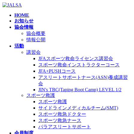
コ
ナ
ン
ビ
HOME
テ
ゲ
お知らせ
ン
ー
協会情報
ツ
シ
協会概要
へ
ョ
情報公開
ス
ン
活動
キ
に
講習会
ッ
移
JFAスポーツ救命ライセンス講習会
プ
動
スポーツ救命インストラクターコース
JFA+PUSHコース
アスリートサポートナース(ASN)養成講習
会
JIN's TBC(Taping Boot Camp) LEVEL 1/2
スポーツ救護
スポーツ救護
サイドラインメディカルチーム(SMT)
スポーツ救急ドクター
スポーツ救急ナース
パラアスリートサポート
会員制度