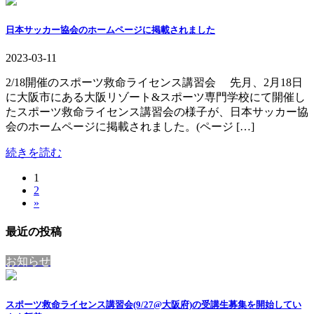
日本サッカー協会のホームページに掲載されました
2023-03-11
2/18開催のスポーツ救命ライセンス講習会 先月、2月18日
に大阪市にある大阪リゾート&スポーツ専門学校にて開催し
たスポーツ救命ライセンス講習会の様子が、日本サッカー協
会のホームページに掲載されました。(ページ […]
続きを読む
固
1
投
固
2
定
稿
»
定
ペ
ペ
ー
の
最近の投稿
ー
ジ
ペ
ジ
お知らせ
ー
ジ
スポーツ救命ライセンス講習会(9/27@大阪府)の受講生募集を開始してい