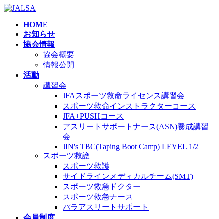
コ
ナ
ン
ビ
HOME
テ
ゲ
お知らせ
ン
ー
協会情報
ツ
シ
協会概要
へ
ョ
情報公開
ス
ン
活動
キ
に
講習会
ッ
移
JFAスポーツ救命ライセンス講習会
プ
動
スポーツ救命インストラクターコース
JFA+PUSHコース
アスリートサポートナース(ASN)養成講習
会
JIN's TBC(Taping Boot Camp) LEVEL 1/2
スポーツ救護
スポーツ救護
サイドラインメディカルチーム(SMT)
スポーツ救急ドクター
スポーツ救急ナース
パラアスリートサポート
会員制度