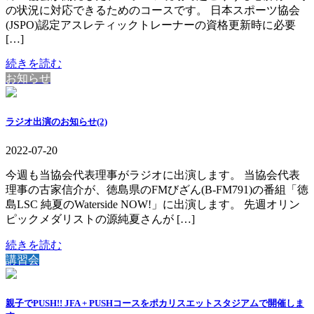
の状況に対応できるためのコースです。 日本スポーツ協会
(JSPO)認定アスレティックトレーナーの資格更新時に必要
[…]
続きを読む
お知らせ
ラジオ出演のお知らせ(2)
2022-07-20
今週も当協会代表理事がラジオに出演します。 当協会代表
理事の古家信介が、徳島県のFMびざん(B-FM791)の番組「徳
島LSC 純夏のWaterside NOW!」に出演します。 先週オリン
ピックメダリストの源純夏さんが […]
続きを読む
講習会
親子でPUSH!! JFA + PUSHコースをポカリスエットスタジアムで開催しま