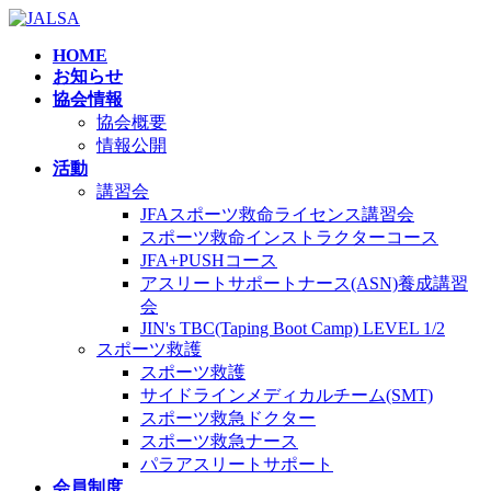
コ
ナ
ン
ビ
HOME
テ
ゲ
お知らせ
ン
ー
協会情報
ツ
シ
協会概要
へ
ョ
情報公開
ス
ン
活動
キ
に
講習会
ッ
移
JFAスポーツ救命ライセンス講習会
プ
動
スポーツ救命インストラクターコース
JFA+PUSHコース
アスリートサポートナース(ASN)養成講習
会
JIN's TBC(Taping Boot Camp) LEVEL 1/2
スポーツ救護
スポーツ救護
サイドラインメディカルチーム(SMT)
スポーツ救急ドクター
スポーツ救急ナース
パラアスリートサポート
会員制度