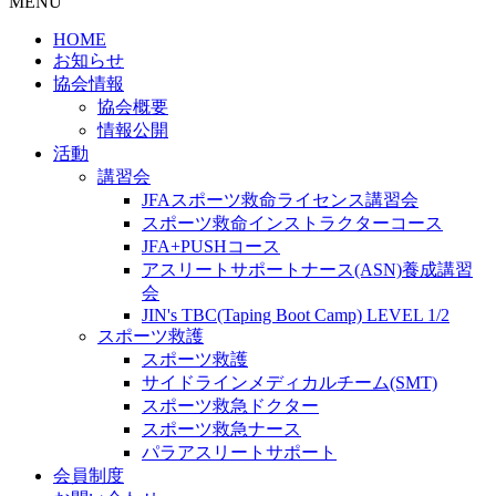
MENU
HOME
お知らせ
協会情報
協会概要
情報公開
活動
講習会
JFAスポーツ救命ライセンス講習会
スポーツ救命インストラクターコース
JFA+PUSHコース
アスリートサポートナース(ASN)養成講習
会
JIN's TBC(Taping Boot Camp) LEVEL 1/2
スポーツ救護
スポーツ救護
サイドラインメディカルチーム(SMT)
スポーツ救急ドクター
スポーツ救急ナース
パラアスリートサポート
会員制度