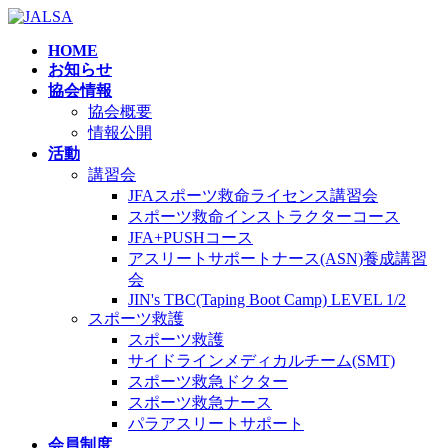
コ
ナ
ン
ビ
HOME
テ
ゲ
お知らせ
ン
ー
協会情報
ツ
シ
協会概要
へ
ョ
情報公開
ス
ン
活動
キ
に
講習会
ッ
移
JFAスポーツ救命ライセンス講習会
プ
動
スポーツ救命インストラクターコース
JFA+PUSHコース
アスリートサポートナース(ASN)養成講習
会
JIN's TBC(Taping Boot Camp) LEVEL 1/2
スポーツ救護
スポーツ救護
サイドラインメディカルチーム(SMT)
スポーツ救急ドクター
スポーツ救急ナース
パラアスリートサポート
会員制度