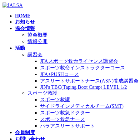
コ
ナ
ン
ビ
HOME
テ
ゲ
お知らせ
ン
ー
協会情報
ツ
シ
協会概要
へ
ョ
情報公開
ス
ン
活動
キ
に
講習会
ッ
移
JFAスポーツ救命ライセンス講習会
プ
動
スポーツ救命インストラクターコース
JFA+PUSHコース
アスリートサポートナース(ASN)養成講習会
JIN's TBC(Taping Boot Camp) LEVEL 1/2
スポーツ救護
スポーツ救護
サイドラインメディカルチーム(SMT)
スポーツ救急ドクター
スポーツ救急ナース
パラアスリートサポート
会員制度
お問い合わせ