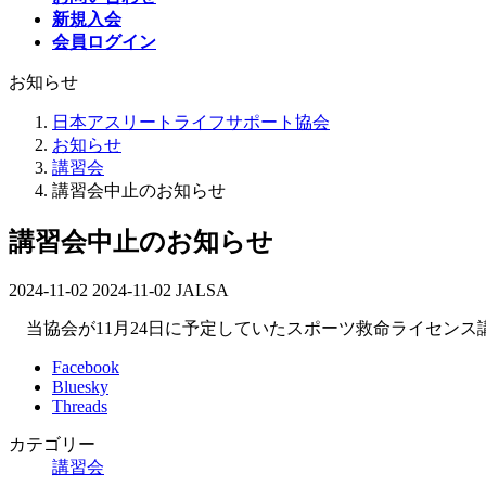
新規入会
会員ログイン
お知らせ
日本アスリートライフサポート協会
お知らせ
講習会
講習会中止のお知らせ
講習会中止のお知らせ
2024-11-02
最
2024-11-02
JALSA
終
当協会が11月24日に予定していたスポーツ救命ライセン
更
新
Facebook
日
Bluesky
時
Threads
:
カテゴリー
講習会