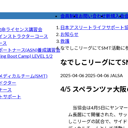
会員制度
お問い合わせ
新規入会
日本アスリートライフサポート
ツ救命ライセンス講習会
お知らせ
インストラクターコース
救護
コース
なでしこリーグにてSMT活動に
ートナース(ASN)養成講習会
ing Boot Camp) LEVEL 1/2
なでしこリーグにてS
2025-04-06
2025-04-06
JALSA
最
ディカルチーム(SMT)
終
ドクター
4/5 スペランツァ大
更
ナース
新
トサポート
日
当協会は4月5日にヤンマー
時
ム長居にて開催された、サッ
:
しこリーグの試合で、サイド