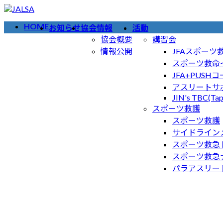
コ
ナ
ン
ビ
HOME
お知らせ
協会情報
活動
テ
ゲ
協会概要
講習会
ン
ー
情報公開
JFAスポー
ツ
シ
スポーツ救命
へ
ョ
JFA+PUSH
ス
ン
アスリートサポ
キ
に
JIN's TBC(Tap
ッ
移
スポーツ救護
プ
動
スポーツ救護
サイドラインメ
スポーツ救急
スポーツ救急
パラアスリー