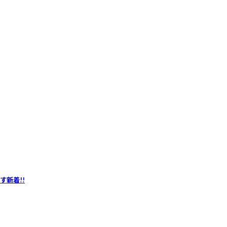
ます
新着!!