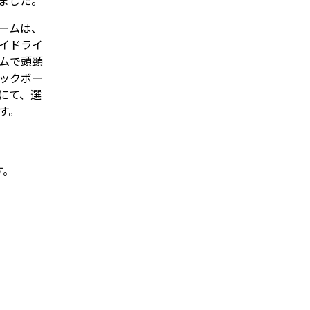
ました。
ームは、
イドライ
ムで頭頸
ックボー
にて、選
す。
す。