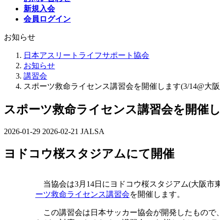
新規入会
会員ログイン
お知らせ
日本アスリートライフサポート協会
お知らせ
講習会
スポーツ救命ライセンス講習会を開催します(3/14@大阪
スポーツ救命ライセンス講習会を開催します
2026-01-29
最
2026-02-21
JALSA
終
ヨドコウ桜スタジアムにて開催
更
新
日
時
当協会は3月14日にヨドコウ桜スタジアム(大阪市
:
ーツ救命ライセンス講習会
を開催します。
この講習会は日本サッカー協会が開発したもので