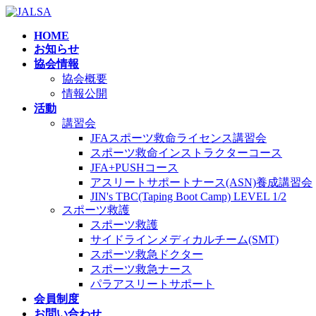
コ
ナ
ン
ビ
HOME
テ
ゲ
お知らせ
ン
ー
協会情報
ツ
シ
協会概要
へ
ョ
情報公開
ス
ン
活動
キ
に
講習会
ッ
移
JFAスポーツ救命ライセンス講習会
プ
動
スポーツ救命インストラクターコース
JFA+PUSHコース
アスリートサポートナース(ASN)養成講習会
JIN's TBC(Taping Boot Camp) LEVEL 1/2
スポーツ救護
スポーツ救護
サイドラインメディカルチーム(SMT)
スポーツ救急ドクター
スポーツ救急ナース
パラアスリートサポート
会員制度
お問い合わせ