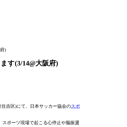
府)
(3/14@大阪府)
東住吉区)にて、日本サッカー協会の
スポ
、スポーツ現場で起こる心停止や脳振盪