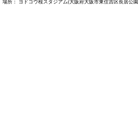
場所： ヨドコウ桜スタジアム(大阪府大阪市東住吉区長居公園1-