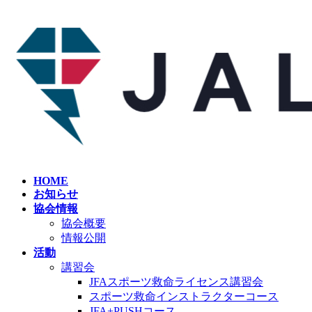
コ
ナ
ン
ビ
テ
ゲ
ン
ー
ツ
シ
へ
ョ
ス
ン
キ
に
ッ
移
プ
動
HOME
お知らせ
協会情報
協会概要
情報公開
活動
講習会
JFAスポーツ救命ライセンス講習会
スポーツ救命インストラクターコース
JFA+PUSHコース