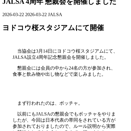
JALSA 4周年 懇親会を開催しました
2026-03-22
最
2026-03-22
JALSA
終
ヨドコウ桜スタジアムにて開催
更
新
日
時
当協会は3月14日にヨドコウ桜スタジアムにて、
:
JALSA設立4周年記念懇親会を開催しました。
懇親会には会員の中から24名の方が参加され、
食事と飲み物や出し物などで楽しみました。
まず行われたのは、ボッチャ。
以前にもJALSAの懇親会でもボッチャをやりま
したが、今回は日本代表の帯同をされている方が
参加されておりましたので、ルール説明から実際