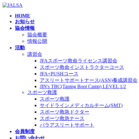
コ
ナ
ン
ビ
HOME
テ
ゲ
お知らせ
ン
ー
協会情報
ツ
シ
協会概要
へ
ョ
情報公開
ス
ン
活動
キ
に
講習会
ッ
移
JFAスポーツ救命ライセンス講習会
プ
動
スポーツ救命インストラクターコース
JFA+PUSHコース
アスリートサポートナース(ASN)養成講習会
JIN's TBC(Taping Boot Camp) LEVEL 1/2
スポーツ救護
スポーツ救護
サイドラインメディカルチーム(SMT)
スポーツ救急ドクター
スポーツ救急ナース
パラアスリートサポート
会員制度
お問い合わせ