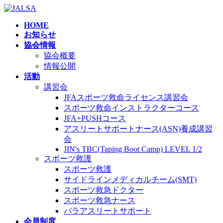
コ
ナ
ン
ビ
HOME
テ
ゲ
お知らせ
ン
ー
協会情報
ツ
シ
協会概要
へ
ョ
情報公開
ス
ン
活動
キ
に
講習会
ッ
移
JFAスポーツ救命ライセンス講習会
プ
動
スポーツ救命インストラクターコース
JFA+PUSHコース
アスリートサポートナース(ASN)養成講習
会
JIN's TBC(Taping Boot Camp) LEVEL 1/2
スポーツ救護
スポーツ救護
サイドラインメディカルチーム(SMT)
スポーツ救急ドクター
スポーツ救急ナース
パラアスリートサポート
会員制度