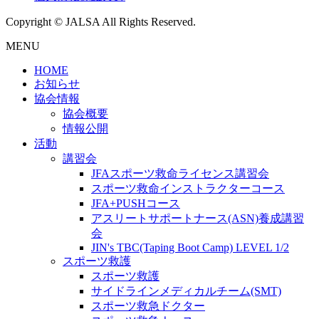
Copyright © JALSA All Rights Reserved.
MENU
HOME
お知らせ
協会情報
協会概要
情報公開
活動
講習会
JFAスポーツ救命ライセンス講習会
スポーツ救命インストラクターコース
JFA+PUSHコース
アスリートサポートナース(ASN)養成講習
会
JIN's TBC(Taping Boot Camp) LEVEL 1/2
スポーツ救護
スポーツ救護
サイドラインメディカルチーム(SMT)
スポーツ救急ドクター