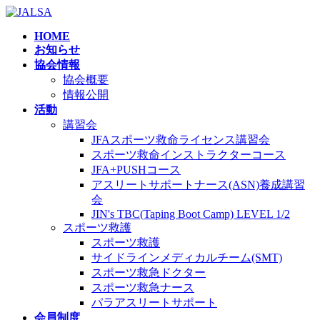
コ
ナ
ン
ビ
HOME
テ
ゲ
お知らせ
ン
ー
協会情報
ツ
シ
協会概要
へ
ョ
情報公開
ス
ン
活動
キ
に
講習会
ッ
移
JFAスポーツ救命ライセンス講習会
プ
動
スポーツ救命インストラクターコース
JFA+PUSHコース
アスリートサポートナース(ASN)養成講習
会
JIN's TBC(Taping Boot Camp) LEVEL 1/2
スポーツ救護
スポーツ救護
サイドラインメディカルチーム(SMT)
スポーツ救急ドクター
スポーツ救急ナース
パラアスリートサポート
会員制度