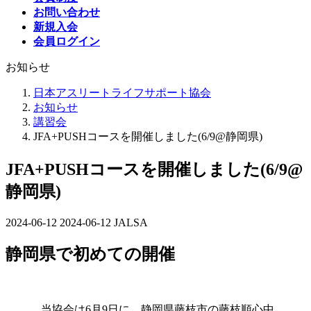
お問い合わせ
新規入会
会員ログイン
お知らせ
日本アスリートライフサポート協会
お知らせ
講習会
JFA+PUSHコースを開催しました(6/9@静岡県)
JFA+PUSHコースを開催しました(6/9@
静岡県)
2024-06-12
最
2024-06-12
JALSA
終
静岡県で初めての開催
更
新
日
時
当協会は6月9日に、静岡県藤枝市の藤枝順心中
: