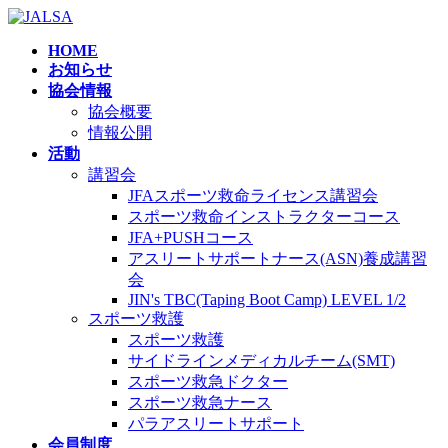
コ
ナ
ン
ビ
HOME
テ
ゲ
お知らせ
ン
ー
協会情報
ツ
シ
協会概要
へ
ョ
情報公開
ス
ン
活動
キ
に
講習会
ッ
移
JFAスポーツ救命ライセンス講習会
プ
動
スポーツ救命インストラクターコース
JFA+PUSHコース
アスリートサポートナース(ASN)養成講習
会
JIN's TBC(Taping Boot Camp) LEVEL 1/2
スポーツ救護
スポーツ救護
サイドラインメディカルチーム(SMT)
スポーツ救急ドクター
スポーツ救急ナース
パラアスリートサポート
会員制度