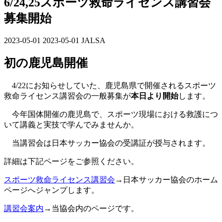
6/24,25スポーツ救命ライセンス講習会
募集開始
2023-05-01
最
2023-05-01
JALSA
終
初の鹿児島開催
更
新
日
4/22にお知らせしていた、鹿児島県で開催されるスポーツ
時
救命ライセンス講習会の一般募集が
本日より開始
します。
:
今年国体開催の鹿児島で、スポーツ現場における救護につ
いて講義と実技で学んでみませんか。
当講習会は日本サッカー協会の受講証が授与されます。
詳細は下記ページをご参照ください。
スポーツ救命ライセンス講習会
→日本サッカー協会のホーム
ページへジャンプします。
講習会案内
→当協会内のページです。