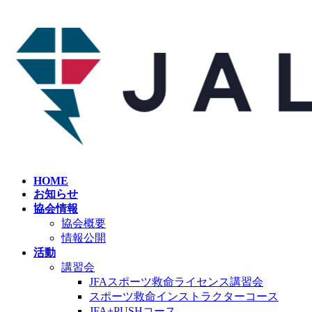
コ
ナ
ン
ビ
テ
ゲ
ン
ー
ツ
シ
へ
ョ
ス
ン
キ
に
ッ
移
プ
動
HOME
お知らせ
協会情報
協会概要
情報公開
活動
講習会
JFAスポーツ救命ライセンス講習会
スポーツ救命インストラクターコース
JFA+PUSHコース