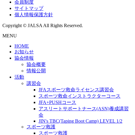
会員制度
サイトマップ
個人情報保護方針
Copyright © JALSA All Rights Reserved.
MENU
HOME
お知らせ
協会情報
協会概要
情報公開
活動
講習会
JFAスポーツ救命ライセンス講習会
スポーツ救命インストラクターコース
JFA+PUSHコース
アスリートサポートナース(ASN)養成講習
会
JIN's TBC(Taping Boot Camp) LEVEL 1/2
スポーツ救護
スポーツ救護