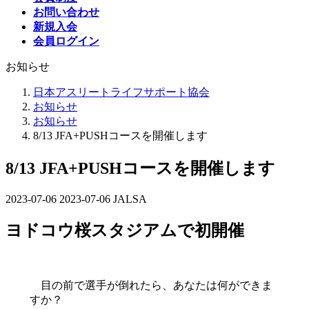
お問い合わせ
新規入会
会員ログイン
お知らせ
日本アスリートライフサポート協会
お知らせ
お知らせ
8/13 JFA+PUSHコースを開催します
8/13 JFA+PUSHコースを開催します
2023-07-06
最
2023-07-06
JALSA
終
ヨドコウ桜スタジアムで初開催
更
新
日
時
目の前で選手が倒れたら、あなたは何ができま
:
すか？