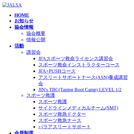
コ
ナ
ン
ビ
HOME
テ
ゲ
お知らせ
ン
ー
協会情報
ツ
シ
協会概要
へ
ョ
情報公開
ス
ン
活動
キ
に
講習会
ッ
移
JFAスポーツ救命ライセンス講習会
プ
動
スポーツ救命インストラクターコース
JFA+PUSHコース
アスリートサポートナース(ASN)養成講習
会
JIN's TBC(Taping Boot Camp) LEVEL 1/2
スポーツ救護
スポーツ救護
サイドラインメディカルチーム(SMT)
スポーツ救急ドクター
スポーツ救急ナース
パラアスリートサポート
会員制度