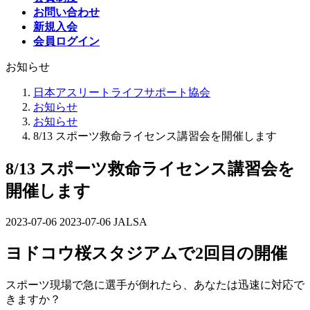
お問い合わせ
新規入会
会員ログイン
お知らせ
日本アスリートライフサポート協会
お知らせ
お知らせ
8/13 スポーツ救命ライセンス講習会を開催します
8/13 スポーツ救命ライセンス講習会を
開催します
2023-07-06
最
2023-07-06
JALSA
終
ヨドコウ桜スタジアムで2回目の開催
更
新
日
スポーツ現場で急に選手が倒れたら、あなたは迅速に対応で
時
きますか？
: