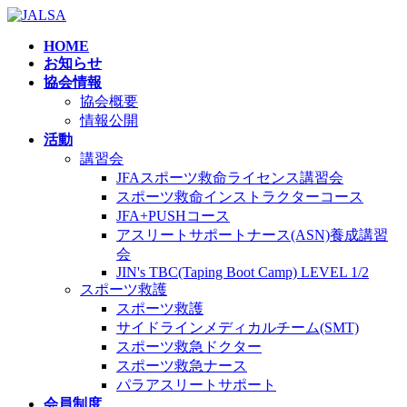
コ
ナ
ン
ビ
HOME
テ
ゲ
お知らせ
ン
ー
協会情報
ツ
シ
協会概要
へ
ョ
情報公開
ス
ン
活動
キ
に
講習会
ッ
移
JFAスポーツ救命ライセンス講習会
プ
動
スポーツ救命インストラクターコース
JFA+PUSHコース
アスリートサポートナース(ASN)養成講習
会
JIN's TBC(Taping Boot Camp) LEVEL 1/2
スポーツ救護
スポーツ救護
サイドラインメディカルチーム(SMT)
スポーツ救急ドクター
スポーツ救急ナース
パラアスリートサポート
会員制度