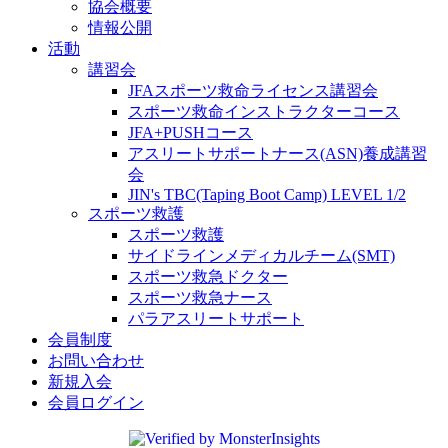
協会概要
情報公開
活動
講習会
JFAスポーツ救命ライセンス講習会
スポーツ救命インストラクターコース
JFA+PUSHコース
アスリートサポートナース(ASN)養成講習
会
JIN's TBC(Taping Boot Camp) LEVEL 1/2
スポーツ救護
スポーツ救護
サイドラインメディカルチーム(SMT)
スポーツ救急ドクター
スポーツ救急ナース
パラアスリートサポート
会員制度
お問い合わせ
新規入会
会員ログイン