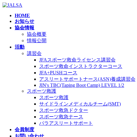
コ
ナ
ン
ビ
HOME
テ
ゲ
お知らせ
ン
ー
協会情報
ツ
シ
協会概要
へ
ョ
情報公開
ス
ン
活動
キ
に
講習会
ッ
移
JFAスポーツ救命ライセンス講習会
プ
動
スポーツ救命インストラクターコース
JFA+PUSHコース
アスリートサポートナース(ASN)養成講習会
JIN's TBC(Taping Boot Camp) LEVEL 1/2
スポーツ救護
スポーツ救護
サイドラインメディカルチーム(SMT)
スポーツ救急ドクター
スポーツ救急ナース
パラアスリートサポート
会員制度
お問い合わせ