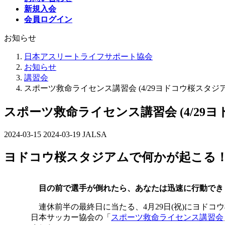
新規入会
会員ログイン
お知らせ
日本アスリートライフサポート協会
お知らせ
講習会
スポーツ救命ライセンス講習会 (4/29ヨドコウ桜スタジ
スポーツ救命ライセンス講習会 (4/29
2024-03-15
最
2024-03-19
JALSA
終
ヨドコウ桜スタジアムで何かが起こる
更
新
日
時
目の前で選手が倒れたら、あなたは迅速に行動でき
:
連休前半の最終日に当たる、4月29日(祝)にヨドコウ
日本サッカー協会の「
スポーツ救命ライセンス講習会