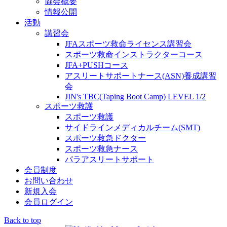
協会概要
情報公開
活動
講習会
JFAスポーツ救命ライセンス講習会
スポーツ救命インストラクターコース
JFA+PUSHコース
アスリートサポートナース(ASN)養成講習
会
JIN's TBC(Taping Boot Camp) LEVEL 1/2
スポーツ救護
スポーツ救護
サイドラインメディカルチーム(SMT)
スポーツ救急ドクター
スポーツ救急ナース
パラアスリートサポート
会員制度
お問い合わせ
新規入会
会員ログイン
Back to top