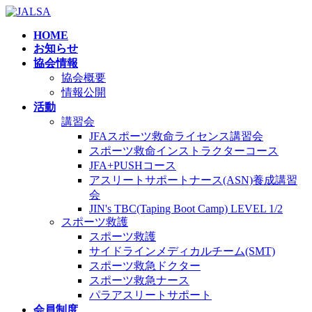
コ
ナ
ン
ビ
HOME
テ
ゲ
お知らせ
ン
ー
協会情報
ツ
シ
協会概要
へ
ョ
情報公開
ス
ン
活動
キ
に
講習会
ッ
移
JFAスポーツ救命ライセンス講習会
プ
動
スポーツ救命インストラクターコース
JFA+PUSHコース
アスリートサポートナース(ASN)養成講習
会
JIN's TBC(Taping Boot Camp) LEVEL 1/2
スポーツ救護
スポーツ救護
サイドラインメディカルチーム(SMT)
スポーツ救急ドクター
スポーツ救急ナース
パラアスリートサポート
会員制度