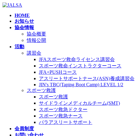
コ
ナ
ン
ビ
HOME
テ
ゲ
お知らせ
ン
ー
協会情報
ツ
シ
協会概要
へ
ョ
情報公開
ス
ン
活動
キ
に
講習会
ッ
移
JFAスポーツ救命ライセンス講習会
プ
動
スポーツ救命インストラクターコース
JFA+PUSHコース
アスリートサポートナース(ASN)養成講習会
JIN's TBC(Taping Boot Camp) LEVEL 1/2
スポーツ救護
スポーツ救護
サイドラインメディカルチーム(SMT)
スポーツ救急ドクター
スポーツ救急ナース
パラアスリートサポート
会員制度
お問い合わせ