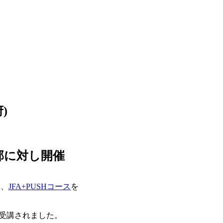
)
ー部に対し開催
て、
JFA+PUSHコース
を
が受講されました。