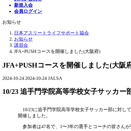
新規入会
会員ログイン
お知らせ
日本アスリートライフサポート協会
お知らせ
講習会
JFA+PUSHコースを開催しました(大阪府)
JFA+PUSHコースを開催しました(大阪府
2024-10-24
最
2024-10-24
JALSA
終
10/23 追手門学院高等学校女子サッカ
更
新
日
時
10/23に追手門学院高等学校女子サッカー部に対し
:
開催しました。
参加者は47名で、1〜3年の選手とコーチの皆さん