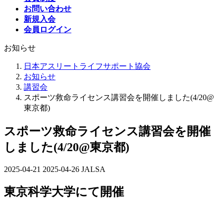
お問い合わせ
新規入会
会員ログイン
お知らせ
日本アスリートライフサポート協会
お知らせ
講習会
スポーツ救命ライセンス講習会を開催しました(4/20@
東京都)
スポーツ救命ライセンス講習会を開催
しました(4/20@東京都)
2025-04-21
最
2025-04-26
JALSA
終
東京科学大学にて開催
更
新
日
時