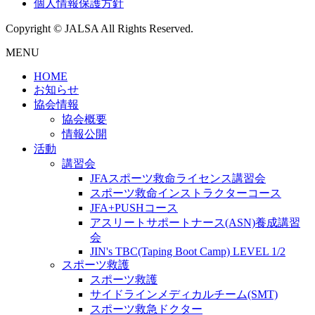
個人情報保護方針
Copyright © JALSA All Rights Reserved.
MENU
HOME
お知らせ
協会情報
協会概要
情報公開
活動
講習会
JFAスポーツ救命ライセンス講習会
スポーツ救命インストラクターコース
JFA+PUSHコース
アスリートサポートナース(ASN)養成講習
会
JIN's TBC(Taping Boot Camp) LEVEL 1/2
スポーツ救護
スポーツ救護
サイドラインメディカルチーム(SMT)
スポーツ救急ドクター