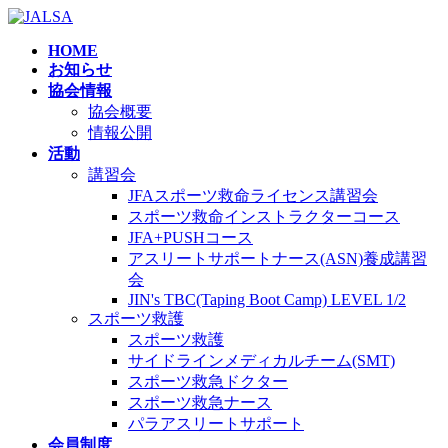
コ
ナ
ン
ビ
HOME
テ
ゲ
お知らせ
ン
ー
協会情報
ツ
シ
協会概要
へ
ョ
情報公開
ス
ン
活動
キ
に
講習会
ッ
移
JFAスポーツ救命ライセンス講習会
プ
動
スポーツ救命インストラクターコース
JFA+PUSHコース
アスリートサポートナース(ASN)養成講習
会
JIN's TBC(Taping Boot Camp) LEVEL 1/2
スポーツ救護
スポーツ救護
サイドラインメディカルチーム(SMT)
スポーツ救急ドクター
スポーツ救急ナース
パラアスリートサポート
会員制度